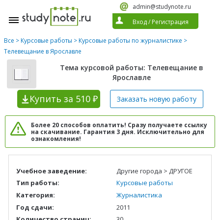
admin@studynote.ru
Вход
/
Регистрация
Все
>
Курсовые работы
>
Курсовые работы по журналистике
>
Телевещание в Ярославле
Тема курсовой работы: Телевещание в
Ярославле
Купить
за 510 ₽
Заказать новую
работу
Более 20 способов оплатить! Сразу получаете ссылку
на скачивание. Гарантия 3 дня. Исключительно для
ознакомления!
Учебное заведение:
Другие города > ДРУГОЕ
Тип работы:
Курсовые работы
Категория:
Журналистика
Год сдачи:
2011
Количество страниц:
30