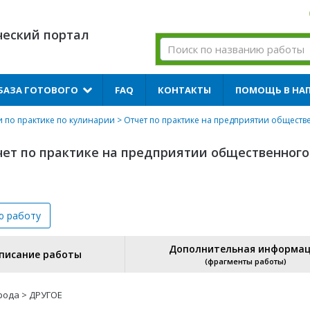
ческий портал
БАЗА ГОТОВОГО
FAQ
КОНТАКТЫ
ПОМОЩЬ В НА
и по практике по кулинарии
> Отчет по практике на предприятии общест
чет по практике на предприятии общественного
ю
работу
Дополнительная информа
писание работы
(фрагменты работы)
рода > ДРУГОЕ