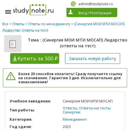
admin@studynote.ru
Вход
/
Регистрация
Все
>
Ответы
>
Ответы по менеджменту
> (Синергия МОИ МТИ МОСАП)
Лидерство (ответы на тест)
Тема : (Синергия МОИ МТИ МОСАП) Лидерство
(ответы на тест)
Купить
за 500 ₽
Заказать новую
работу
Более 20 способов оплатить! Сразу получаете ссылку
на скачивание. Гарантия 3 дня. Исключительно для
ознакомления!
Учебное заведение:
Синергия МОИ МТИ МОСАП
Ответы
,
Ответы на тесты
Тип работы:
Синергии
Категория:
Менеджмент
Год сдачи:
2023