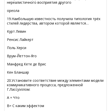
нереалистичного восприятия другого
ореола
19.Наибольшую известность получила типология трёх
стилей лидерства, автором которой является…
Курт Левин
Ренсис Лайкерт
Поль Херси
Врум-Йеттон-Яго
Манфред Кете де Врис
Кен Бланшар
20.Установите соответствие между элементами модели
коммуникативного процесса, предложенной
Г.Лассуэллом:
А = Что
B= С каким эффектом