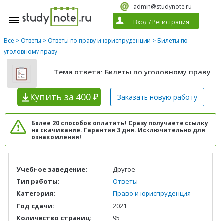
admin@studynote.ru
Вход
/
Регистрация
Все
>
Ответы
>
Ответы по праву и юриспруденции
> Билеты по
уголовному праву
Тема ответа: Билеты по уголовному праву
Купить
за 400 ₽
Заказать новую
работу
Более 20 способов оплатить! Сразу получаете ссылку
на скачивание. Гарантия 3 дня. Исключительно для
ознакомления!
Учебное заведение:
Другое
Тип работы:
Ответы
Категория:
Право и юриспруденция
Год сдачи:
2021
Количество страниц:
95