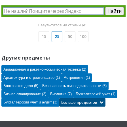
Результатов на странице:
15
25
50
100
Другие предметы
Авиационная и ракетно-космическая техника (2)
Архитектура и строительство (1)
Астрономия (1)
Банковское дело (5)
Безопасность жизнедеятельности (6)
Бизнес-планирование (2)
Биология (7)
Бухгалтерский учет (1)
Бухгалтерский учет и аудит (3)
Больше предметов