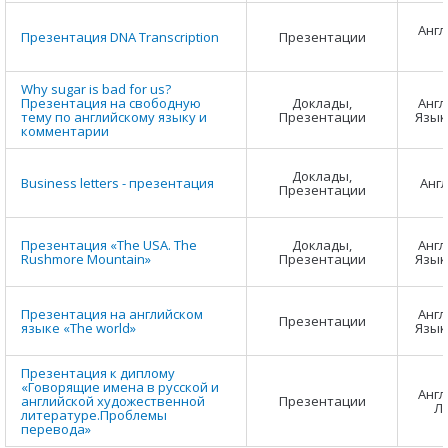
Англ
Презентация DNA Transcription
Презентации
Why sugar is bad for us?
Презентация на свободную
Доклады,
Англ
тему по английскому языку и
Презентации
Язык
комментарии
Доклады,
Business letters - презентация
Анг
Презентации
Презентация «The USA. The
Доклады,
Англ
Rushmore Mountain»
Презентации
Язык
Презентация на английском
Англ
Презентации
языке «The world»
Язык
Презентация к диплому
«Говорящие имена в русской и
Англ
английской художественной
Презентации
Л
литературе.Проблемы
перевода»