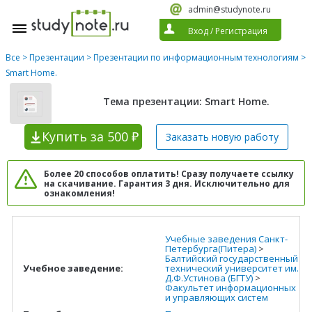
admin@studynote.ru
Вход
/
Регистрация
Все
>
Презентации
>
Презентации по информационным технологиям
>
Smart Home.
Тема презентации: Smart Home.
Купить
за 500 ₽
Заказать новую
работу
Более 20 способов оплатить! Сразу получаете ссылку
на скачивание. Гарантия 3 дня. Исключительно для
ознакомления!
Учебные заведения Санкт-
Петербурга(Питера)
>
Балтийский государственный
Учебное заведение:
технический университет им.
Д.Ф.Устинова (БГТУ)
>
Факультет информационных
и управляющих систем