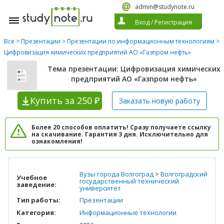
admin@studynote.ru
Вход
/
Регистрация
Все
>
Презентации
>
Презентации по информационным технологиям
>
Цифровизация химических предприятий АО «Газпром нефть»
Тема презентации: Цифровизация химических
предприятий АО «Газпром нефть»
Купить
за 250 ₽
Заказать новую
работу
Более 20 способов оплатить! Сразу получаете ссылку
на скачивание. Гарантия 3 дня. Исключительно для
ознакомления!
Вузы города Волгоград
>
Волгоградский
Учебное
государственный технический
заведение:
университет
Тип работы:
Презентации
Категория:
Информационные технологии