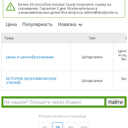
Более 20 способов оплаты! Сразу получаете ссылку на
скачивание. Гарантия 3 дня. Исключительно в
ознакомительных целях! Все вопросы admin@studynote.ru
Цена
Популярность
Новизна
Тема
Тип
К
Цено
и оц
Цены и ценообразование
Шпаргалки
Эко
ИСТОРИЯ ЭКОНОМИЧЕСКИХ
Эко
Шпаргалки
УЧЕНИЙ
Результатов на странице:
15
25
50
100