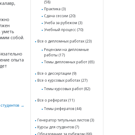
(58)
калавр,
Практика (3)
Сдача сессии (20)
Нужно
Учеба за рубежом (3)
олжен
Учебный процесс (70)
, уметь
амим собой.
Все о дипломных работах (23)
Рецензии на дипломные
бязательно
работы (17)
чение опыта
Темы дипломных работ (65)
удет
Все о диссертации (9)
Все о курсовых работах (27)
Темы курсовых работ (82)
Все о рефератах (11)
 студентов →
Темы рефератов (44)
Генератор титульных листов (3)
Курсы для студентов (7)
Образование за рубежом (66)