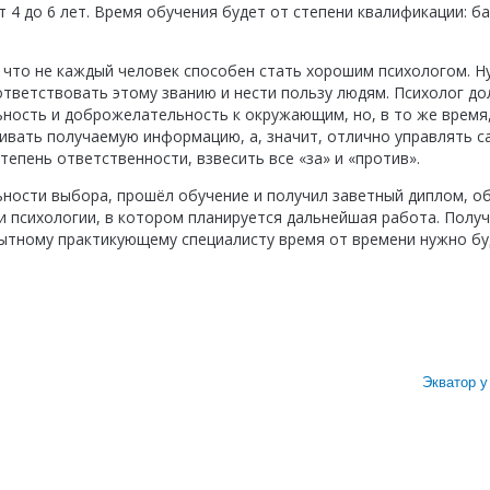
4 до 6 лет. Время обучения будет от степени квалификации: ба
ь, что не каждый человек способен стать хорошим психологом. 
тветствовать этому званию и нести пользу людям. Психолог д
ьность и доброжелательность к окружающим, но, в то же время
ивать получаемую информацию, а, значит, отлично управлять с
тепень ответственности, взвесить все «за» и «против».
ьности выбора, прошёл обучение и получил заветный диплом, о
и психологии, в котором планируется дальнейшая работа. Полу
пытному практикующему специалисту время от времени нужно б
Экватор у