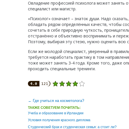
Овладение профессией психолога может занять от 
специалист или магистр.
«Психолог» означает – знаток души. Надо сказат
обладать рядом определённых качеств, чтобы соо
сочетать в себе природную чуткость, проницател
отстранённо и объективно воспринимать и переж
Поэтому, выбирая эту стезю, нужно оценить всю с
Если же молодой специалист, уверенный в правил
требуется наработать практику в том направлени
тоже может занять 3-4 года. Кроме того, даже о
проходить специальные тренинги.
4.0
121
← Где учиться на косметолога?
ТАКЖЕ СОВЕТУЕМ ПОЧИТАТЬ:
Учеба и образование в Ирландии
Условия получения красного диплома
Студенческий брак и студенческая семья: а стоит ли?