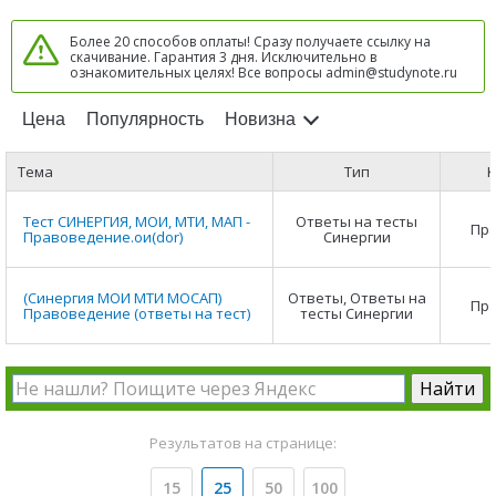
Более 20 способов оплаты! Сразу получаете ссылку на
скачивание. Гарантия 3 дня. Исключительно в
ознакомительных целях! Все вопросы admin@studynote.ru
Цена
Популярность
Новизна
Тема
Тип
К
Тест СИНЕРГИЯ, МОИ, МТИ, МАП -
Ответы на тесты
Пр
Правоведение.ои(dor)
Синергии
(Синергия МОИ МТИ МОСАП)
Ответы, Ответы на
Пр
Правоведение (ответы на тест)
тесты Синергии
Результатов на странице:
15
25
50
100