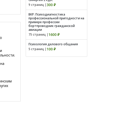
300 ₽
9 страниц |
ВКР: Психодиагностика
профессиональной пригодности на
примере профессии
бортпроводник гражданской
авиации
1600 ₽
75 страниц |
то
Психология делового общения
100 ₽
5 страниц |
ри
льности.
 на
цинским
ругих