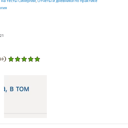
 на тесты Синергии
,
Отчеты и дневники по практике
огия
021
10