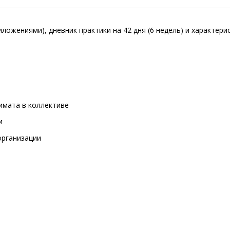
иложениями), дневник практики на 42 дня (6 недель) и характери
имата в коллективе
и
организации