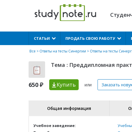
Студен
X
СТАТЬИ
ПРОДАТЬ СВОЮ РАБОТУ
Все
>
Ответы на тесты Синергии
>
Ответы на тесты Синер
Тема : Преддипломная практ
650 ₽
Купить
или
Заказать нову
Общая информация
О
Учебное заведение:
Учебны