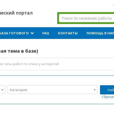
ческий портал
БАЗА ГОТОВОГО
FAQ
КОНТАКТЫ
ПОМОЩЬ В НА
ая тема в базе)
ие типы работ по этике
у экспертов!
Категория
Най
Сброси