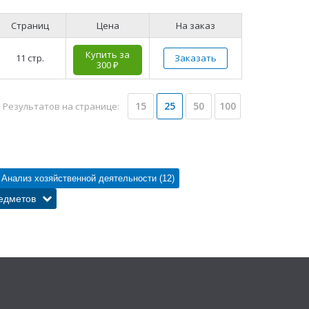
Страниц
Цена
На заказ
Купить за
11 стр.
Заказать
300 ₽
15
25
50
100
Результатов на странице:
Анализ хозяйственной деятельности (12)
едметов