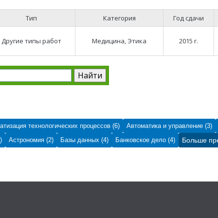
Тип
Категория
Год сдачи
Другие типы работ
Медицина, Этика
2015 г.
атизация технологических процессов (6)
Автоматика и управление (3)
)
Астрономия (2)
Базы данных (4)
Банковское дело (4)
Больше пр