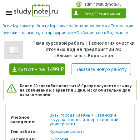
admin@studynote.ru
Вход
/
Регистрация
Все
>
Курсовые работы
>
Курсовые работы по экологии
> Технология
очистки сточных вод на предприятии АО «Альметьевск-Водоканал
Тема курсовой работы: Технология очистки
сточных вод на предприятии АО
«Альметьевск-Водоканал
Купить
за 1499 ₽
Заказать новую
работу
Более 20 способов оплатить! Сразу получаете ссылку
на скачивание. Гарантия 3 дня. Исключительно для
ознакомления!
Вузы города Казань
>
Казанский
Учебное
государственный энергетический
заведение:
университет
Тип работы:
Курсовые работы
Категория:
Экология