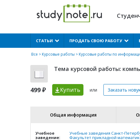
Студен
X
СТАТЬИ
ПРОДАТЬ СВОЮ РАБОТУ
Все
>
Курсовые работы
>
Курсовые работы по информац
Тема курсовой работы: комп
499 ₽
Купить
или
Заказать нову
Общая информация
О
Учебное
Учебные заведения Санкт-Петерб
заведение:
Факультет прикладной математик