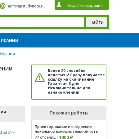
Вход
/
Регистрация
admin@studynote.ru
ПИСАНИИ
бучении
ении
Более 20 способов
оплатить! Сразу получаете
ссылку на скачивание.
Гарантия 3 дня.
Исключительно для
ознакомления!
ция
Похожие работы
Проектирование и внедрение
локальной вычислительной сети
СПБГУ)
>
1300 ₽
77 страниц |