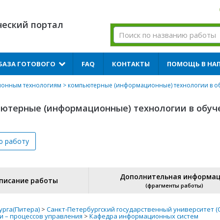
ческий портал
БАЗА ГОТОВОГО
FAQ
КОНТАКТЫ
ПОМОЩЬ В НА
ионным технологиям
> компьютерные (информационные) технологии в о
ьютерные (информационные) технологии в обуч
ю
работу
Дополнительная информа
писание работы
(фрагменты работы)
урга(Питера)
>
Санкт-Петербургский государственный университет (
и – процессов управления
>
Кафедра информационных систем