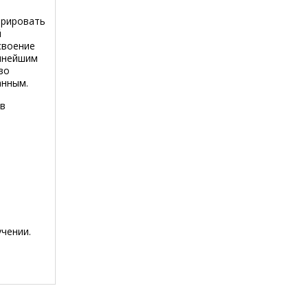
ерировать
й
своение
еннейшим
во
анным.
 в
чении.