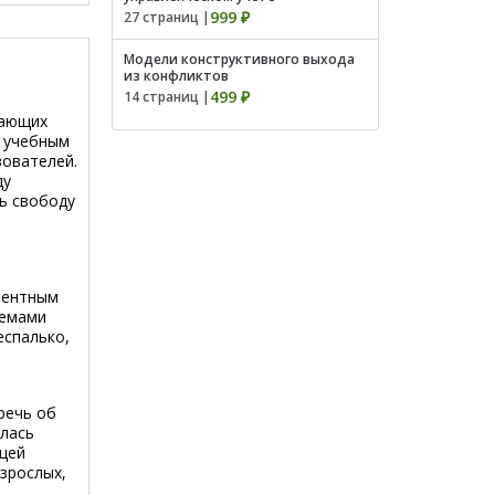
999 ₽
27 страниц |
Модели конструктивного выхода
из конфликтов
499 ₽
14 страниц |
чающих
м учебным
зователей.
ду
ь свободу
нентным
лемами
еспалько,
речь об
илась
щей
взрослых,