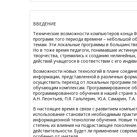
ВВЕДЕНИЕ
Технические возможности компьютеров конца 80
программ того периода времени – небольшой о
темам. Эти локальные программы в большинстве
Но в тоже время педагоги, понимавшие истинну
творчества, стремились к созданию нелинейных
действий учащегося в соответствии с его индив
Возможности новых технологий в плане соедин
информации, представленной в различных формах
осуществить переход от локальных программ п
обучающим комплексам. Программированное обу
программированного обучения в нашей стране за
А.Н. Леонтьев, П.Я. Гальперин, Ю.А. Самарин, Т.А.
В настоящее время в связи с развитием компьют
использование становится необходимым практич
информационной технологии обучения. Новые те
степень их влияния на подрастающее поколение
действительности. Будет ли применение совреме
особенно от учителя.