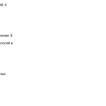
ий
.
6
чении
.
8
логий в
зных