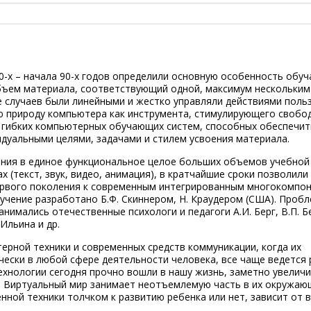
-х – начала 90-х годов определили основную особенность обу
бъем материала, соответствующий одной, максимум нескольки
 случаев были линейными и жестко управляли действиями поль
ю природу компьютера как инструмента, стимулирующего свобо
, гибких компьютерных обучающих систем, способных обеспечит
идуальными целями, задачами и стилем усвоения материала.
ения в единое функциональное целое больших объемов учебной
 (текст, звук, видео, анимация), в кратчайшие сроки позволили
ервого поколения к современным интегрированным многокомпо
чение разработано Б.Ф. Скиннером, Н. Краудером (США). Проб
нимались отечественные психологи и педагоги А.И. Берг, В.П. Б
 Ильина и др.
ерной техники и современных средств коммуникации, когда их
ески в любой сфере деятельности человека, все чаще ведется 
хнологии сегодня прочно вошли в нашу жизнь, заметно увелич
. Виртуальный мир занимает неотъемлемую часть в их окружаю
нной техники толчком к развитию ребенка или нет, зависит от 