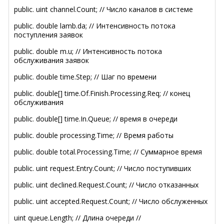
public. uint channel.Count; // Число каналов в системе
public. double lamb.da; // Интенсивность потока
поступления заявок
public. double m.u; // Интенсивность потока
обслуживания заявок
public. double time.Step; // Шаг по времени
public. double[] time.Of.Finish.Processing.Req; // конец
обслуживания
public. double[] time.In.Queue; // время в очереди
public. double processing.Time; // Время работы
public. double total.Processing.Time; // Суммарное время
public. uint request.Entry.Count; // Число поступивших
public. uint declined.Request.Count; // Число отказанных
public. uint accepted.Request.Count; // Число обслуженных
uint queue.Length; // Длина очереди //