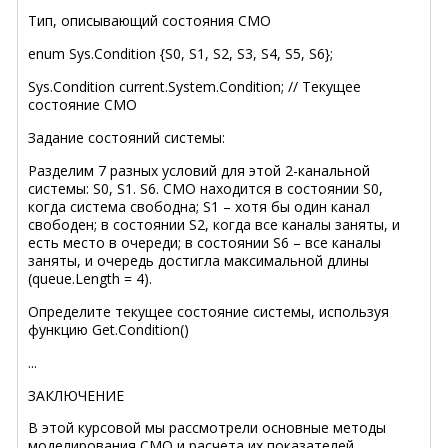
Тип, описывающий состояния СМО
enum Sys.Condition {S0, S1, S2, S3, S4, S5, S6};
Sys.Condition current.System.Condition; // Текущее
состояние СМО
Задание состояний системы:
Разделим 7 разных условий для этой 2-канальной
системы: S0, S1. S6. СМО находится в состоянии S0,
когда система свободна; S1 – хотя бы один канал
свободен; в состоянии S2, когда все каналы заняты, и
есть место в очереди; в состоянии S6 – все каналы
заняты, и очередь достигла максимальной длины
(queue.Length = 4).
Определите текущее состояние системы, используя
функцию Get.Condition()
...
ЗАКЛЮЧЕНИЕ
В этой курсовой мы рассмотрели основные методы
моделирования СМО и расчета их показателей