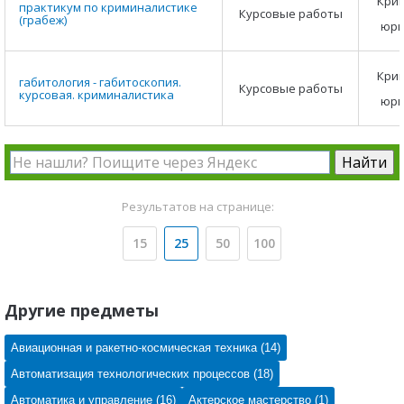
Крим
практикум по криминалистике
Курсовые работы
(грабеж)
юри
Крим
габитология - габитоскопия.
Курсовые работы
курсовая. криминалистика
юри
Результатов на странице:
15
25
50
100
Другие предметы
Авиационная и ракетно-космическая техника (14)
Автоматизация технологических процессов (18)
Автоматика и управление (16)
Актерское мастерство (1)