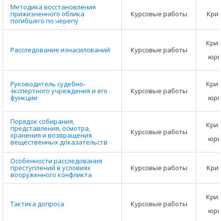
Методика восстановления
прижизненного облика
Курсовые работы
Кри
погибшего по черепу
Крим
Расследование изнасилований
Курсовые работы
юри
Руководитель судебно-
Крим
экспертного учреждения и его
Курсовые работы
функции
юри
Порядок собирания,
Крим
представления, осмотра,
Курсовые работы
хранения и возвращения
юри
вещественных доказательств
Особенности расследования
преступлений в условиях
Курсовые работы
Кри
вооруженного конфликта
Крим
Тактика допроса
Курсовые работы
юри