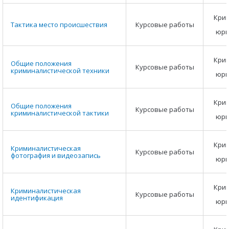
Крим
Тактика место происшествия
Курсовые работы
юри
Крим
Общие положения
Курсовые работы
криминалистической техники
юри
Крим
Общие положения
Курсовые работы
криминалистической тактики
юри
Крим
Криминалистическая
Курсовые работы
фотография и видеозапись
юри
Крим
Криминалистическая
Курсовые работы
идентификация
юри