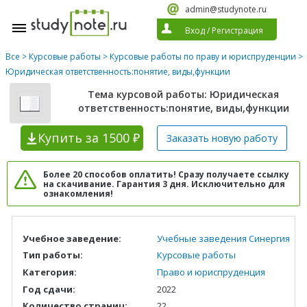
admin@studynote.ru
Вход
/
Регистрация
Все
>
Курсовые работы
>
Курсовые работы по праву и юриспруденции
>
Юридическая ответственность:понятие, виды,функции
Тема курсовой работы: Юридическая
ответственность:понятие, виды,функции
Купить
за 1500 ₽
Заказать новую
работу
Более 20 способов оплатить! Сразу получаете ссылку
на скачивание. Гарантия 3 дня. Исключительно для
ознакомления!
Учебное заведение:
Учебные заведения Синергия
Тип работы:
Курсовые работы
Категория:
Право и юриспруденция
Год сдачи:
2022
Количество страниц:
22