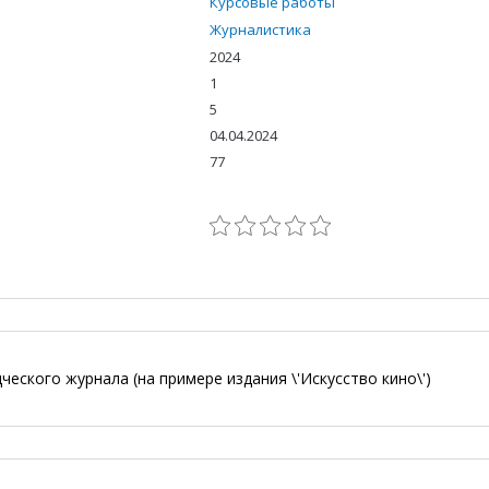
Курсовые работы
Журналистика
2024
1
5
04.04.2024
77
еского журнала (на примере издания \'Искусство кино\')