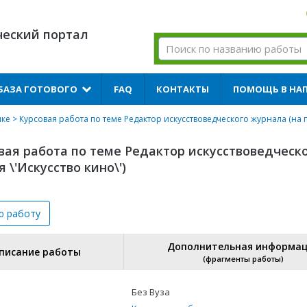
ческий портал
БАЗА ГОТОВОГО
FAQ
КОНТАКТЫ
ПОМОЩЬ В НА
ике
> Курсовая работа по теме Редактор искусствоведческого журнала (на п
вая работа по теме Редактор искусствоведческ
\'Искусство кино\')
ю
работу
Дополнительная информа
писание работы
(фрагменты работы)
Без Вуза