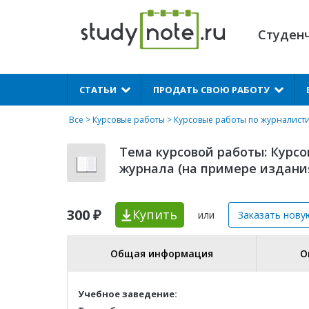
Студен
X
СТАТЬИ
ПРОДАТЬ СВОЮ РАБОТУ
Все
>
Курсовые работы
>
Курсовые работы по журналист
Тема курсовой работы: Курсо
журнала (на примере издания 
300 ₽
Купить
или
Заказать нову
Общая информация
О
Учебное заведение: