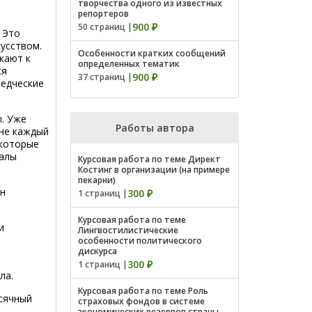
творчества одного из известных
репортеров
900 ₽
50 страниц |
 Это
кусством.
Особенности кратких сообщений
кают к
определенных тематик
ся
900 ₽
37 страниц |
ведческие
. Уже
Работы автора
 не каждый
 которые
налы
Курсовая работа по теме Директ
Костинг в организации (на примере
пекарни)
он
300 ₽
1 страниц |
Курсовая работа по теме
и
Лингвостилистические
особенности политического
дискурса
300 ₽
1 страниц |
ла.
Курсовая работа по теме Роль
есячный
страховых фондов в системе
экономических резервов страны