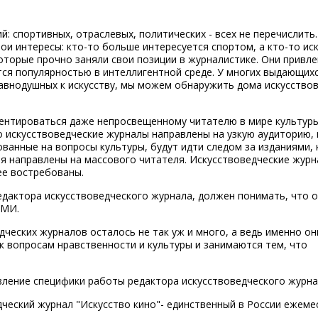
: спортивных, отраслевых, политических - всех не перечислить.
ои интересы: кто-то больше интересуется спортом, а кто-то ис
которые прочно заняли свои позиции в журналистике. Они привле
ся популярностью в интеллигентной среде. У многих выдающих
равнодушных к искусству, мы можем обнаружить дома искусство
ентироваться даже непросвещенному читателю в мире культуры
о искусствоведческие журналы направлены на узкую аудиторию,
ованные на вопросы культуры, будут идти следом за изданиями,
ия направлены на массового читателя. Искусствоведческие жур
ее востребованы.
едактора искусствоведческого журнала, должен понимать, что 
СМИ.
дческих журналов осталось не так уж и много, а ведь именно он
 вопросам нравственности и культуры и занимаются тем, что
ление специфики работы редактора искусствоведческого журна
ческий журнал "Искусство кино"- единственный в России ежем