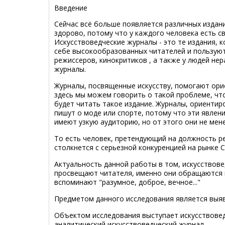
Введение
Сейчас всё больше появляется различных изданий
здорово, потому что у каждого человека есть св
Искусствоведческие журналы - это те издания, 
себе высокообразованных читателей и пользуют
режиссеров, кинокритиков , а также у людей не
журналы.
Журналы, посвященные искусству, помогают ори
здесь мы можем говорить о такой проблеме, чт
будет читать такое издание. Журналы, ориентир
пишут о моде или спорте, потому что эти явлен
имеют узкую аудиторию, но от этого они не мен
То есть человек, претендующий на должность р
столкнется с серьезной конкуренцией на рынке 
Актуальность данной работы в том, искусствове
просвещают читателя, именно они обращаются к
вспоминают "разумное, доброе, вечное..."
Предметом данного исследования является выяв
Объектом исследования выступает искусствовед
аналитический искусствоведческий журнал.