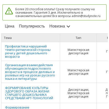
Более 20 способов оплаты! Сразу получаете ссылку на
скачивание. Гарантия 3 дня. Исключительно в
ознакомительных целях! Все вопросы admin@studynote.ru
Цена
Популярность
Новизна
Тема
Тип
К
Профилактика нарушений
темпо-ритмической стороны
Магистерская
П
речи у детей дошкольного
диссертация
возраста
Организация взаимодействия
обучающихся подросткового
Магистерская
возраста в процессе деловых и
П
диссертация
ролевых игр на уроках русского
языка и литературы
ФОРМИРОВАНИЕ КУЛЬТУРЫ
Диссертации,
Д
ЗДОРОВОГО ОБРАЗА ЖИЗНИ
Магистерская
п
СТАРШЕГО ДОШКОЛЬНИКА
диссертация
П
СРЕДСТВАМИ АРТ-ТЕХНОЛОГИЙ
Формирование