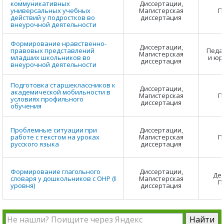
коммуникативных
Диссертации,
универсальных учебных
Магистерская
П
действий у подростков во
диссертация
внеурочной деятельности
Формирование нравственно-
Диссертации,
правовых представлений
Педа
Магистерская
младших школьников во
и юр
диссертация
внеурочной деятельности
Подготовка старшеклассников к
Диссертации,
академической мобильности в
Магистерская
П
условиях профильного
диссертация
обучения
Проблемные ситуации при
Диссертации,
работе с текстом на уроках
Магистерская
П
русского языка
диссертация
Формирование глагольного
Диссертации,
Деф
словаря у дошкольников с ОНР (ӀӀӀ
Магистерская
П
уровня)
диссертация