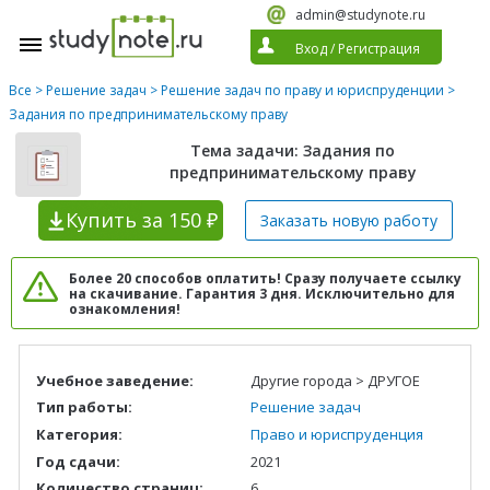
admin@studynote.ru
Вход
/
Регистрация
Все
>
Решение задач
>
Решение задач по праву и юриспруденции
>
Задания по предпринимательскому праву
Тема задачи: Задания по
предпринимательскому праву
Купить
за 150 ₽
Заказать новую
работу
Более 20 способов оплатить! Сразу получаете ссылку
на скачивание. Гарантия 3 дня. Исключительно для
ознакомления!
Учебное заведение:
Другие города > ДРУГОЕ
Тип работы:
Решение задач
Категория:
Право и юриспруденция
Год сдачи:
2021
Количество страниц:
6