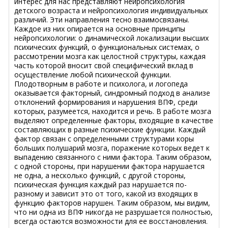
интерес для нас представляют нейропсихология
детского возраста и нейропсихология индивидуальных
различий. Эти направления тесно взаимосвязаны.
Каждое из них опирается на основные принципы
нейропсихологии: о динамической локализации высших
психических функций, о функциональных системах, о
рассмотрении мозга как целостной структуры, каждая
часть которой вносит свой специфический вклад в
осуществление любой психической функции.
Плодотворным в работе и психолога, и логопеда
оказывается факторный, синдромный подход в анализе
отклонений формирования и нарушения ВПФ, среди
которых, разумеется, находится и речь. В работе мозга
выделяют определенные факторы, входящие в качестве
составляющих в разные психические функции. Каждый
фактор связан с определенными структурами коры
больших полушарий мозга, поражение которых ведет к
выпадению связанного с ними фактора. Таким образом,
с одной стороны, при нарушении фактора нарушается
не одна, а несколько функций, с другой стороны,
психическая функция каждый раз нарушается по-
разному и зависит это от того, какой из входящих в
функцию факторов нарушен. Таким образом, мы видим,
что ни одна из ВПФ никогда не разрушается полностью,
всегда остаются возможности для ее восстановления.