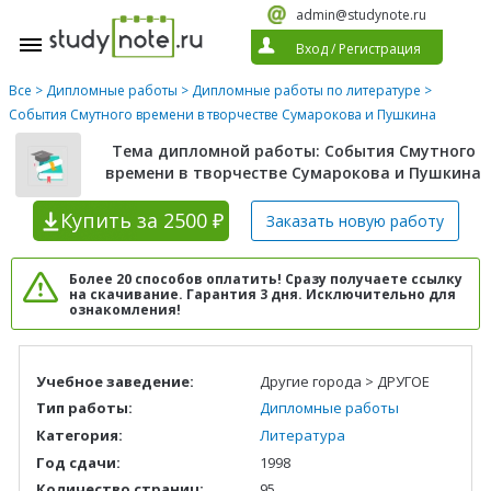
admin@studynote.ru
Вход
/
Регистрация
Все
>
Дипломные работы
>
Дипломные работы по литературе
>
События Смутного времени в творчестве Сумарокова и Пушкина
Тема дипломной работы: События Смутного
времени в творчестве Сумарокова и Пушкина
Купить
за 2500 ₽
Заказать новую
работу
Более 20 способов оплатить! Сразу получаете ссылку
на скачивание. Гарантия 3 дня. Исключительно для
ознакомления!
Учебное заведение:
Другие города > ДРУГОЕ
Тип работы:
Дипломные работы
Категория:
Литература
Год сдачи:
1998
Количество страниц:
95