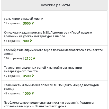
Похожие работы
роль книги в нашей жизни
3000 ₽
13 страниц |
Киноэкранизации романа М.Ю. Лермонтова «Герой нашего
времени» на уроках литературы в школе
900 ₽
58 страниц |
Своеобразие лирического героя поэзии Маяковского в контексте
эпохи
2100 ₽
116 страниц |
Травестия гендерных ролей как приём организации
литературного текста
4500 ₽
57 страниц |
Реальность и вымысел в повести М. Зощенко «Перед восходом
солнца
1500 ₽
42 страниц |
Проблема самоопределения личности в романе У. Голдинга
«Повелитель мух» + План-конспект урока