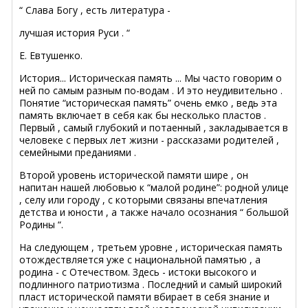
“ Слава Богу , есть литература -
лучшая история Руси . “
Е. Евтушенко.
История... Историческая память ... Мы часто говорим о
ней по самым разным по-водам . И это неудивительно .
Понятие “историческая память” очень емко , ведь эта
память включает в себя как бы несколько пластов .
Первый , самый глубокий и потаенный , закладывается в
человеке с первых лет жизни - рассказами родителей ,
семейными преданиями .
Второй уровень исторической памяти шире , он
напитан нашей любовью к “малой родине”: родной улице
, селу или городу , с которыми связаны впечатления
детства и юности , а также начало осознания “ большой
Родины “.
На следующем , третьем уровне , историческая память
отождествляется уже с национальной памятью , а
родина - с Отечеством. Здесь - истоки высокого и
подлинного патриотизма . Последний и самый широкий
пласт исторической памяти вбирает в себя знание и