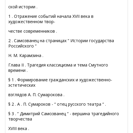
ской истории .
1 . Отражение событий начала XVII века в
художественном твор-
честве современников .
2 . Самозванец на страницах “ Истории государства
Российского “
Н. М. Карамзина .
Глава II . Трагедия классицизма и тема Смутного
времени .
§ 1 . Формирование гражданских и художественно-
эстетических
взглядов А. П. Сумарокова .
§ 2 . А . П. Сумароков - “ отец русского театра “ .
§ 3 . “ Димитрий Самозванец “ - вершина трагедийного
творчества
XVIII века .