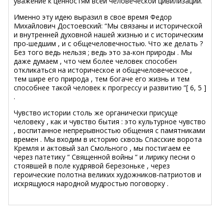
уважение к ценностям всей человеческой цивилизации.
Именно эту идею выразил в свое время Федор
Михайлович Достоевский: “Мы связаны и исторической
и внутренней духовной нашей жизнью и с историческим
про-шедшим , и с общечеловечностью. Что же делать ?
Без того ведь нельзя ; ведь это за-кон природы . Мы
даже думаем , что чем более человек способен
откликаться на историческое и общечеловеческое ,
тем шире его природа , тем богаче его жизнь и тем
способнее такой человек к прогрессу и развитию ”[ 6, 5 ]
.
Чувство истории столь же органически присуще
человеку , как и чувство бытия : это культурное чувство
, воспитанное непрерывностью общения с памятниками
времен . Мы входим в историю сквозь Спасские ворота
Кремля и актовый зал Смольного , мы постигаем ее
через патетику “ Священной войны “ и лирику песни о
стоявшей в поле кудрявой березоньке , через
героические полотна великих художников-патриотов и
искрящуюся народной мудростью поговорку .