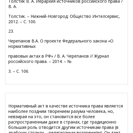
Толстик В. А. Иерархия источников российского права /
В. А.
Толстик. – Нижний-Новгород: Общество Интелсервис,
2012. – С. 100.
23.
Черепанов В.А. О проекте Федерального закона «О
нормативных
правовых актах в РФ» / В. А. Черепанов // Журнал
российского права. – 2014. – №
3. – С. 106.
Нормативный акт в качестве источника права является
наиболее поздним творением разума человека, но,
невзирая на это, он становится все более
распространенным даже в странах, где традиционно
большая роль отводится другим источникам права (в
арабских странах – религиозным воззрениям). Он дает