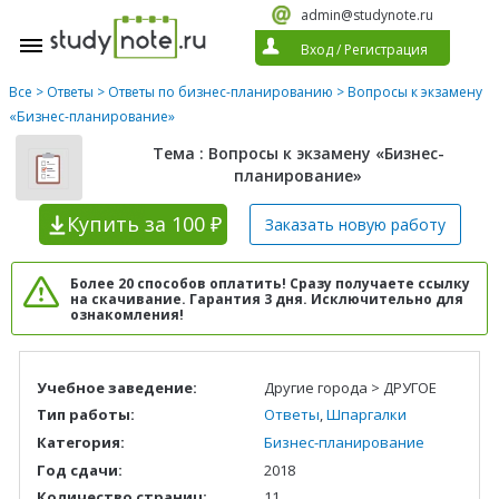
admin@studynote.ru
Вход
/
Регистрация
Все
>
Ответы
>
Ответы по бизнес-планированию
> Вопросы к экзамену
«Бизнес-планирование»
Тема : Вопросы к экзамену «Бизнес-
планирование»
Купить
за 100 ₽
Заказать новую
работу
Более 20 способов оплатить! Сразу получаете ссылку
на скачивание. Гарантия 3 дня. Исключительно для
ознакомления!
Учебное заведение:
Другие города > ДРУГОЕ
Тип работы:
Ответы
,
Шпаргалки
Категория:
Бизнес-планирование
Год сдачи:
2018
Количество страниц:
11