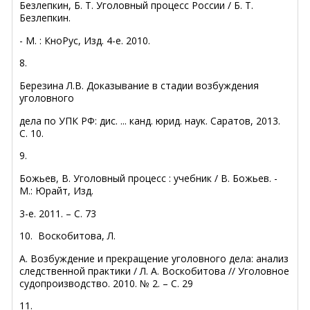
Безлепкин, Б. Т. Уголовный процесс России / Б. Т.
Безлепкин.
- М. : КноРус, Изд. 4-е. 2010.
8.
Березина Л.В. Доказывание в ста­дии возбуждения
уголовного
дела по УПК РФ: дис. ... канд. юрид. наук. Сара­тов, 2013.
С. 10.
9.
Божьев, В.
Уголовный процесс : учебник / В. Божьев. -
М.: Юрайт, Изд.
3-е. 2011. – С. 73
10.
Воскобитова, Л.
А. Возбуждение и прекращение уголовного дела: анализ
следственной практики /
Л. А. Воскобитова
// Уголовное
судопроизводство. 2010. № 2. – С. 29
11.