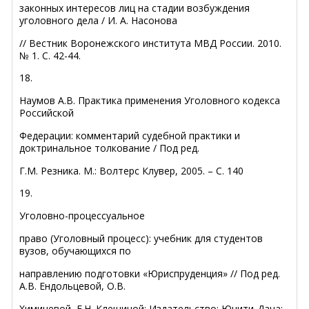
законных интересов лиц на стадии возбуждения
уголовного дела / И. А. На­сонова
// Вестник Воронежского института МВД России. 2010.
№ 1. С. 42-44.
18.
Наумов А.В. Практика применения Уголовного кодекса
Российской
Федерации: комментарий судебной практики и
доктринальное толкование / Под ред.
Г.М. Резника. М.: Волтерс Клувер, 2005. – С. 140
19.
Уголовно-процессуальное
право (Уголовный процесс): учебник для студентов
вузов, обучающихся по
направлению подготовки «Юриспруденция» // Под ред.
А.В. Ендольцевой, О.В.
Химичевой, Е.Н. Клещиной: Издательство: Юнити-Дана;