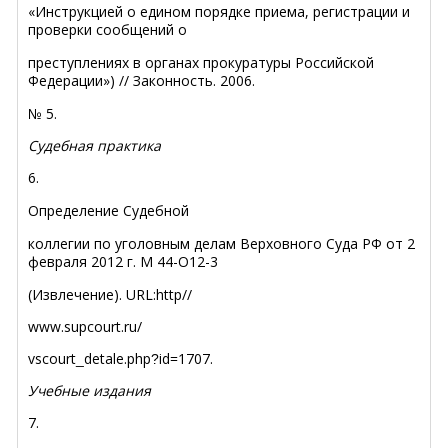
«Инструкцией о едином порядке приема, регистрации и
проверки сообще­ний о
преступлениях в органах прокуратуры Российской
Федерации») // Законность. 2006.
№ 5.
Судебная практика
6.
Определение Судебной
коллегии по уголовным делам Верховного Суда РФ от 2
февраля 2012 г. М 44-О12-3
(Извлечение).
URL
:
http
//
www
.
supcourt
.
ru
/
vscourt
detale
.
php
id
=1707.
_
?
Учебные издания
7.