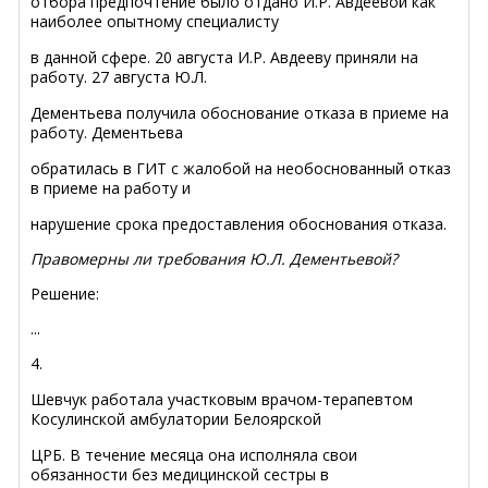
отбора предпочтение было отдано И.Р. Авдеевой как
наиболее опытному специалисту
в данной сфере. 20 августа И.Р. Авдееву приняли на
работу. 27 августа Ю.Л.
Дементьева получила обоснование отказа в приеме на
работу. Дементьева
обратилась в ГИТ с жалобой на необоснованный отказ
в приеме на работу и
нарушение срока предоставления обоснования отказа.
Правомерны ли требования Ю.Л. Дементьевой?
Решение:
...
4.
Шевчук работала участковым врачом-терапевтом
Косулинской амбулатории Белоярской
ЦРБ. В течение месяца она исполняла свои
обязанности без медицинской сестры в