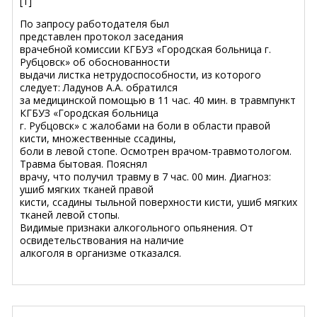
[1]
По запросу работодателя был
представлен
протокол заседания
врачебной комиссии КГБУЗ «Городская больница г.
Рубцовск» об обоснованности
выдачи листка нетрудоспособности, из которого
следует: Ладунов А.А. обратился
за медицинской помощью в 11 час. 40 мин. в травмпункт
КГБУЗ «Городская больница
г. Рубцовск» с жалобами на боли в области правой
кисти, множественные ссадины,
боли в левой стопе. Осмотрен врачом-травмотологом.
Травма бытовая. Пояснял
врачу, что получил травму в 7 час. 00 мин. Диагноз:
ушиб мягких тканей правой
кисти, ссадины тыльной поверхности кисти, ушиб мягких
тканей левой стопы.
Видимые признаки алкогольного опьянения. От
освидетельствования на наличие
алкоголя в организме отказался.