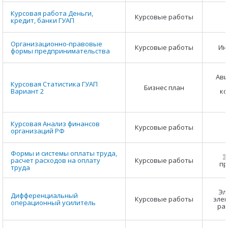
Курсовая работа Деньги,
Курсовые работы
кредит, банки ГУАП
Организационно-правовые
Курсовые работы
Ин
формы предпринимательства
Ави
Курсовая Статистика ГУАП
Бизнес план
Вариант 2
ко
Курсовая Анализ финансов
Курсовые работы
организаций РФ
Формы и системы оплаты труда,
Э
расчет расходов на оплату
Курсовые работы
пр
труда
Эл
Дифференциальный
Курсовые работы
элек
операционный усилитель
ра