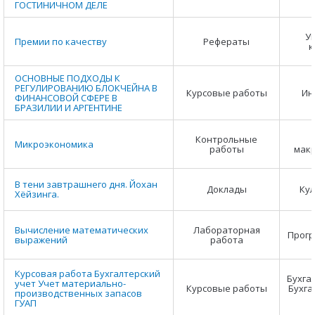
ГОСТИНИЧНОМ ДЕЛЕ
У
Премии по качеству
Рефераты
к
ОСНОВНЫЕ ПОДХОДЫ К
РЕГУЛИРОВАНИЮ БЛОКЧЕЙНА В
Курсовые работы
Ин
ФИНАНСОВОЙ СФЕРЕ В
БРАЗИЛИИ И АРГЕНТИНЕ
Контрольные
Микроэкономика
работы
мак
В тени завтрашнего дня. Йохан
Доклады
Кул
Хёйзинга.
Вычисление математических
Лабораторная
Прог
выражений
работа
Курсовая работа Бухгалтерский
Бухга
учет Учет материально-
Курсовые работы
Бухга
производственных запасов
ГУАП