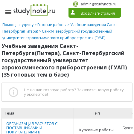
admin@studynote.ru
Вход
/
Регистрация
Помощь студенту
>
Готовые работы
>
Учебные заведения Санкт-
Петербурга(Питера)
> Санкт-Петербургский государственный
университет аэрокосмического приборостроения (ГУАП)
Учебные заведения Санкт-
Петербурга(Питера), Санкт-Петербургский
государственный университет
аэрокосмического приборостроения (ГУАП)
(35 готовых тем в базе)
Не нашли готовую работу?
Закажите новую работу
у экспертов!
Тема
Тип
К
ОРГАНИЗАЦИЯ РАСЧЕТОВ С
ПОСТАВЩИКАМИ И
Бухга
Курсовые работы
ПОКУПАТЕЛЯМИ В