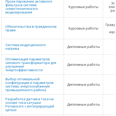
Проектирование активного
Эл
фильтра в системе
Курсовые работы
элек
схемотехнического
ра
моделирования
Гражд
Обязательства в гражданском
Курсовые работы
праве
юри
Система индукционного
Дипломные работы
нагрева
Оптимизация параметров
силового трансформатора для
Дипломные работы
улучшения
энергоэффективности
Выбор оптимальной
конфигурации и параметров
Дипломные работы
системы энергоснабжения
промышленного района
Разработка датчика тока на
основе тока катушки
Дипломные работы
Роговского с интегрирующей
цепью