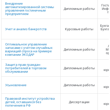
Внедрение
Гост
автоматизированной системы
Дипломные работы
Инфо
управления гостиничным
т
предприятием
Бухга
Учет и анализ банкротств
Курсовые работы
Бухга
Оптимальное управление
Л
запасами с учетом случайных
Дипломные работы
Ме
вариаций спроса на примере
ор
компании ЭКОДАР
Защита прав граждан-
потребителей в торговом
Дипломные работы
юри
обслуживании
Усыновление
Дипломные работы
юри
Правовой институт устройства
детей, оставшихся без
Диссертации
юри
попечения в РФ