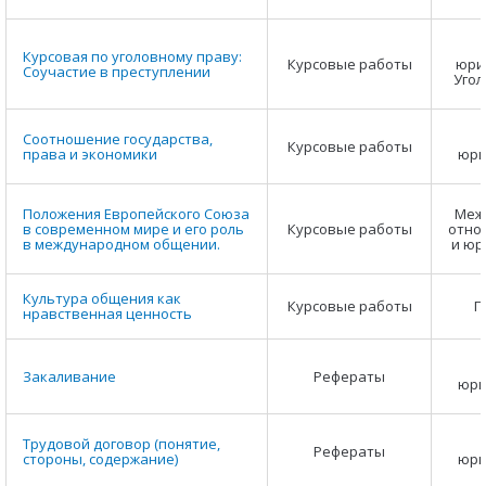
Курсовая по уголовному праву:
Курсовые работы
юри
Соучастие в преступлении
Угол
Соотношение государства,
Курсовые работы
права и экономики
юри
Положения Европейского Союза
Меж
в современном мире и его роль
Курсовые работы
отно
в международном общении.
и юр
Культура общения как
Курсовые работы
П
нравственная ценность
Закаливание
Рефераты
юри
Трудовой договор (понятие,
Рефераты
стороны, содержание)
юри