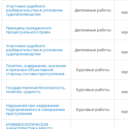
Участники судебного
разбирательства в уголовном
Дипломные работы
юри
судопроизводстве
Принципы гражданского
Дипломные работы
процессуального права
юри
Участники судебного
разбирательства в уголовном
Дипломные работы
юри
судопроизводстве
Понятие, содержание, значение
и признаки объективной
Курсовые работы
юри
стороны состава преступления.
Государственная безопасность,
Курсовые работы
понятие, сущность
юри
Нарушения при задержании
подозреваемого в совершении
Курсовые работы
юри
преступления
КРИМИНОЛОГИЧЕСКАЯ
ХАРАКТЕРИСТИКА МЕР ПО