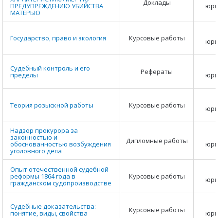
Доклады
ПРЕДУПРЕЖДЕНИЮ УБИЙСТВА
юри
МАТЕРЬЮ
Государство, право и экология
Курсовые работы
юри
Судебный контроль и его
Рефераты
пределы
юри
Теория розыскной работы
Курсовые работы
юри
Надзор прокурора за
законностью и
Дипломные работы
обоснованностью возбуждения
юри
уголовного дела
Опыт отечественной судебной
реформы 1864 года в
Курсовые работы
юри
гражданском судопроизводстве
Судебные доказательства:
Курсовые работы
понятие, виды, свойства
юри