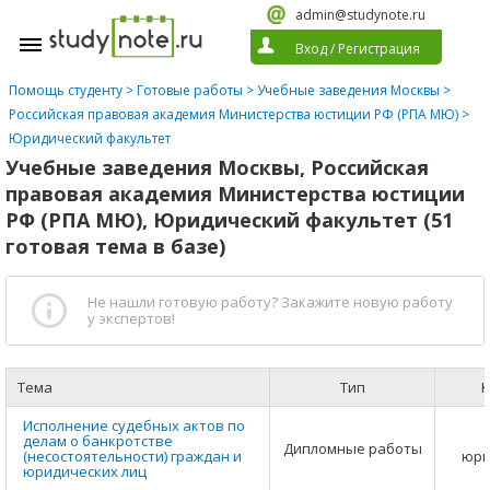
admin@studynote.ru
Вход
/
Регистрация
Помощь студенту
>
Готовые работы
>
Учебные заведения Москвы
>
Российская правовая академия Министерства юстиции РФ (РПА МЮ)
>
Юридический факультет
Учебные заведения Москвы, Российская
правовая академия Министерства юстиции
РФ (РПА МЮ), Юридический факультет (51
готовая тема в базе)
Не нашли готовую работу?
Закажите новую работу
у экспертов!
Тема
Тип
К
Исполнение судебных актов по
делам о банкротстве
Дипломные работы
(несостоятельности) граждан и
юри
юридических лиц